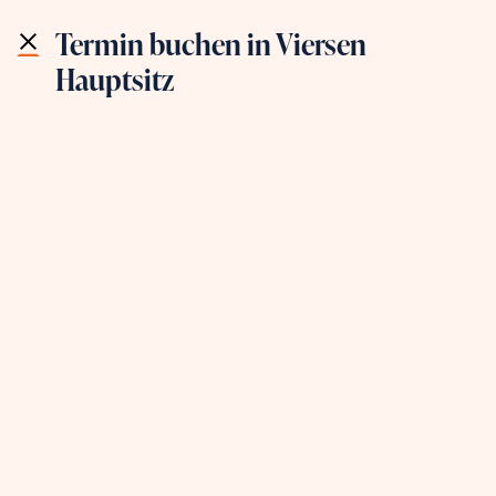
Wir sind stolz auf
812
Bewertungen!
Termin buchen in Viersen
Hauptsitz
BARES UND WAHRES IN
Viersen Hauptsitz
Adresse
,,Das Weiße Haus“
Kölnische Straße 22-24
41747 Viersen
Routeplaner