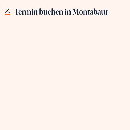
Wir sind stolz auf
812
Bewertungen!
Termin buchen in Montabaur
BARES UND WAHRES IN
Montabaur
Adresse
Expertise-Bus
OBI Baumarkt
Am alten Galgen 2
56410 Montabaur