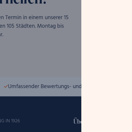
en Termin in einem unserer 15
ren 105 Städten. Montag bis
r.
Marius Tsakon
Geschäftsführer
Umfassender Bewertungs- und Ankaufsservice
Über uns
G IN 1926