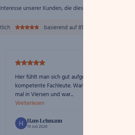
Interesse unserer Kunden, die dies seit Jahrzehnten zu 
tlich
basierend auf 812
Bewertungen auf G
Hier fühlt man sich gut aufgehoben. Sehr
kompetente Fachleute. War bereits zwei
mal in Viersen und war...
Weiterlesen
Hans Lehmann
10 Juli 2026