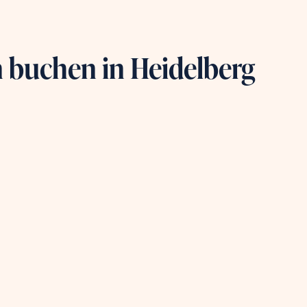
Aktuelles
Kontakt
 buchen in Heidelberg
VIP Service
Termin buchen