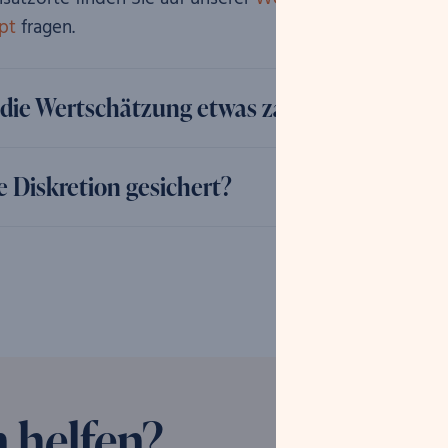
pt
fragen.
 die Wertschätzung etwas zahlen?
ie Diskretion gesichert?
 helfen?