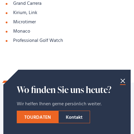
Grand Carrera
Kirium, Link
Microtimer
Monaco
Professional Golf Watch
Wo finden Sie uns heute?
Wir helfen Ihnen gerne persönlich weiter.
HEUER VERKAUFEN
Welche Markenuhren kaufen
TOURDATEN
Kontakt
wir noch?